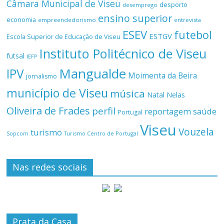
Câmara Municipal de Viseu
desporto
desemprego
ensino superior
economia
empreendedorismo
entrevista
ESEV
futebol
ESTGV
Escola Superior de Educação de Viseu
Instituto Politécnico de Viseu
futsal
IEFP
Mangualde
IPV
Moimenta da Beira
jornalismo
município de Viseu
música
Natal
Nelas
Oliveira de Frades
perfil
reportagem
saúde
Portugal
Viseu
Vouzela
turismo
Turismo Centro de Portugal
Sopcom
Nas redes sociais
Prata da Casa