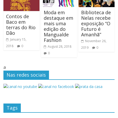
Moda em
Biblioteca de
Contos de
destaque em
Nelas recebe
Baco em
mais uma
exposição “O
terras do Rio
edição do
Futuro é
Dão
Mangualde
Amanhã”
Fashion
January 15,
November 26,
2018
0
August 28, 2018
2019
0
0
a
Nas redes sociais
Tags