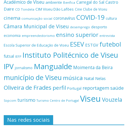
Académico de Viseu
Castro
Carregal do Sal
ambiente
Benfica
Daire
CIM Viseu Dão Lafões
Cine Clube de Viseu
CD Tondela
COVID-19
cinema
coronavírus
cultura
comunicação social
Câmara Municipal de Viseu
desporto
desemprego
ensino superior
economia
empreendedorismo
entrevista
ESEV
futebol
ESTGV
Escola Superior de Educação de Viseu
Instituto Politécnico de Viseu
futsal
IEFP
Mangualde
IPV
Moimenta da Beira
jornalismo
município de Viseu
música
Natal
Nelas
Oliveira de Frades
perfil
reportagem
saúde
Portugal
Viseu
Vouzela
turismo
Turismo Centro de Portugal
Sopcom
Nas redes sociais