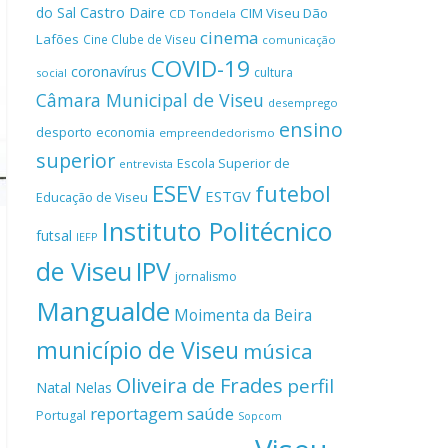
Castro Daire
do Sal
CIM Viseu Dão
CD Tondela
cinema
Lafões
Cine Clube de Viseu
comunicação
COVID-19
coronavírus
cultura
social
Câmara Municipal de Viseu
desemprego
ensino
desporto
economia
empreendedorismo
superior
Escola Superior de
entrevista
ESEV
futebol
ESTGV
Educação de Viseu
Instituto Politécnico
futsal
IEFP
de Viseu
IPV
jornalismo
Mangualde
Moimenta da Beira
município de Viseu
música
Oliveira de Frades
perfil
Natal
Nelas
reportagem
saúde
Portugal
Sopcom