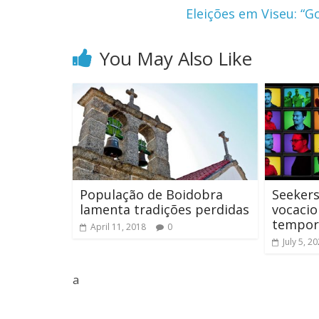
Eleições em Viseu: “
You May Also Like
População de Boidobra
Seekers
lamenta tradições perdidas
vocacio
tempor
April 11, 2018
0
July 5, 2
a