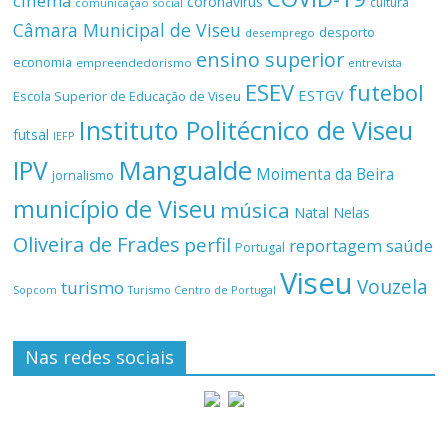
cinema
coronavírus
cultura
comunicação social
Câmara Municipal de Viseu
desporto
desemprego
ensino superior
economia
empreendedorismo
entrevista
ESEV
futebol
ESTGV
Escola Superior de Educação de Viseu
Instituto Politécnico de Viseu
futsal
IEFP
Mangualde
IPV
Moimenta da Beira
jornalismo
município de Viseu
música
Natal
Nelas
Oliveira de Frades
perfil
reportagem
saúde
Portugal
Viseu
Vouzela
turismo
Turismo Centro de Portugal
Sopcom
Nas redes sociais