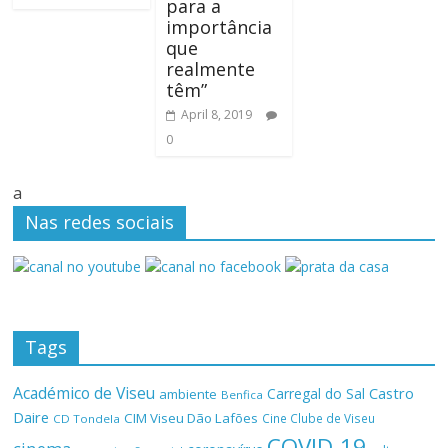
para a
importância
que
realmente
têm”
April 8, 2019
0
a
Nas redes sociais
Tags
Académico de Viseu
Castro
Carregal do Sal
ambiente
Benfica
Daire
CIM Viseu Dão Lafões
Cine Clube de Viseu
CD Tondela
COVID-19