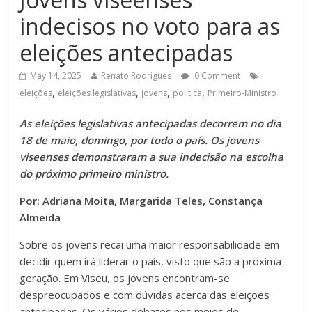
indecisos no voto para as
eleições antecipadas
May 14, 2025
Renato Rodrigues
0 Comment
,
,
,
,
eleições
eleições legislativas
jovens
politica
Primeiro-Ministro
As eleições legislativas antecipadas decorrem no dia
18 de maio, domingo, por todo o país. Os jovens
viseenses demonstraram a sua indecisão na escolha
do próximo primeiro ministro.
Por: Adriana Moita, Margarida Teles, Constança
Almeida
Sobre os jovens recai uma maior responsabilidade em
decidir quem irá liderar o país, visto que são a próxima
geração. Em Viseu, os jovens encontram-se
despreocupados e com dúvidas acerca das eleições
antecipadas. Os vários debates nos meios de