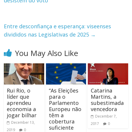
desistem do voto
Entre desconfiança e esperança: viseenses
divididos nas Legislativas de 2025
→
You May Also Like
Rui Rio, o
“As Eleições
Catarina
líder que
para o
Martins, a
aprendeu
Parlamento
subestimada
economia a
Europeu não
vencedora
jogar bilhar
têm a
December 7,
cobertura
December 13,
2017
0
suficiente
2019
0