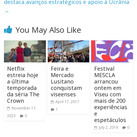
destaca avanços estratégicos e apoio à Ucrânia
→
You May Also Like
Netflix
Feira e
Festival
estreia hoje
Mercado
MESCLA
a última
Lusitano
arrancou
temporada
conquistam
ontem em
da séria The
viseenses
Viseu com
Crown
mais de 200
April 17, 2017
experiências
November 17,
1
e
2023
0
espetáculos
July 2, 2019
0