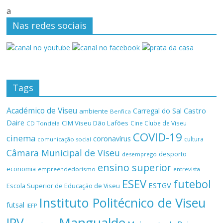
a
Nas redes sociais
Tags
Académico de Viseu
Castro
Carregal do Sal
ambiente
Benfica
Daire
CIM Viseu Dão Lafões
Cine Clube de Viseu
CD Tondela
COVID-19
cinema
coronavírus
cultura
comunicação social
Câmara Municipal de Viseu
desporto
desemprego
ensino superior
economia
empreendedorismo
entrevista
ESEV
futebol
ESTGV
Escola Superior de Educação de Viseu
Instituto Politécnico de Viseu
futsal
IEFP
Mangualde
IPV