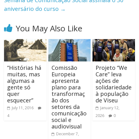
Semana de Comunicação Social assinala o 30º
aniversário do curso
→
You May Also Like
“Histórias há
Comissão
Projeto “We
muitas, mas
Europeia
Care” leva
algumas a
apresenta
ações de
gente só
plano para
solidariedade
quer
transformaç
à população
esquecer”
ão dos
de Viseu
setores da
July 11, 2016
January 12,
comunicação
4
2026
0
social e
audiovisual
December 7,