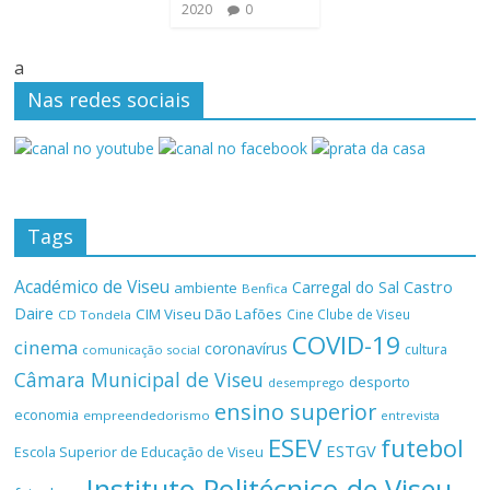
2020
0
a
Nas redes sociais
Tags
Académico de Viseu
Castro
Carregal do Sal
ambiente
Benfica
Daire
CIM Viseu Dão Lafões
Cine Clube de Viseu
CD Tondela
COVID-19
cinema
coronavírus
cultura
comunicação social
Câmara Municipal de Viseu
desporto
desemprego
ensino superior
economia
empreendedorismo
entrevista
ESEV
futebol
ESTGV
Escola Superior de Educação de Viseu
Instituto Politécnico de Viseu