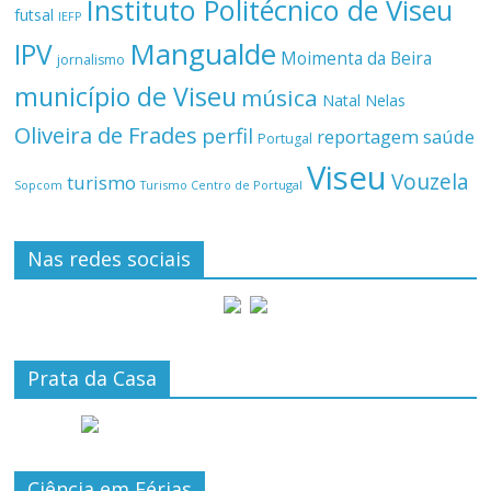
Instituto Politécnico de Viseu
futsal
IEFP
Mangualde
IPV
Moimenta da Beira
jornalismo
município de Viseu
música
Natal
Nelas
Oliveira de Frades
perfil
reportagem
saúde
Portugal
Viseu
Vouzela
turismo
Turismo Centro de Portugal
Sopcom
Nas redes sociais
Prata da Casa
Ciência em Férias