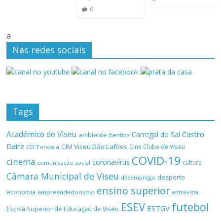
0
a
Nas redes sociais
Tags
Académico de Viseu
Castro
Carregal do Sal
ambiente
Benfica
Daire
CIM Viseu Dão Lafões
Cine Clube de Viseu
CD Tondela
COVID-19
cinema
coronavírus
cultura
comunicação social
Câmara Municipal de Viseu
desporto
desemprego
ensino superior
economia
empreendedorismo
entrevista
ESEV
futebol
ESTGV
Escola Superior de Educação de Viseu