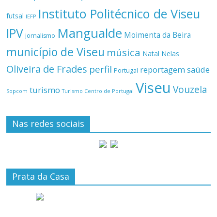
Instituto Politécnico de Viseu
futsal
IEFP
Mangualde
IPV
Moimenta da Beira
jornalismo
município de Viseu
música
Natal
Nelas
Oliveira de Frades
perfil
reportagem
saúde
Portugal
Viseu
Vouzela
turismo
Turismo Centro de Portugal
Sopcom
Nas redes sociais
Prata da Casa