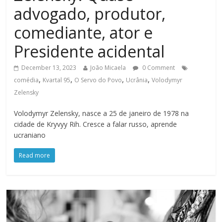
advogado, produtor,
comediante, ator e
Presidente acidental
December 13, 2023
João Micaela
0 Comment
,
,
,
,
comédia
Kvartal 95
O Servo do Povo
Ucrânia
Volodymyr
Zelensky
Volodymyr Zelensky, nasce a 25 de janeiro de 1978 na
cidade de Kryvyy Rih. Cresce a falar russo, aprende
ucraniano
Read more