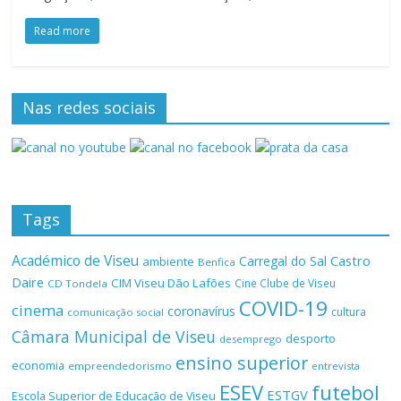
Read more
Nas redes sociais
Tags
Académico de Viseu
Castro
Carregal do Sal
ambiente
Benfica
Daire
CIM Viseu Dão Lafões
Cine Clube de Viseu
CD Tondela
COVID-19
cinema
coronavírus
cultura
comunicação social
Câmara Municipal de Viseu
desporto
desemprego
ensino superior
economia
empreendedorismo
entrevista
ESEV
futebol
ESTGV
Escola Superior de Educação de Viseu