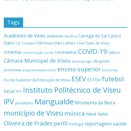
Tags
Académico de Viseu
Castro
Carregal do Sal
ambiente
Benfica
Daire
CIM Viseu Dão Lafões
Cine Clube de Viseu
CD Tondela
COVID-19
cinema
coronavírus
cultura
comunicação social
Câmara Municipal de Viseu
desporto
desemprego
ensino superior
economia
empreendedorismo
entrevista
ESEV
futebol
ESTGV
Escola Superior de Educação de Viseu
Instituto Politécnico de Viseu
futsal
IEFP
Mangualde
IPV
Moimenta da Beira
jornalismo
município de Viseu
música
Natal
Nelas
Oliveira de Frades
perfil
reportagem
saúde
Portugal