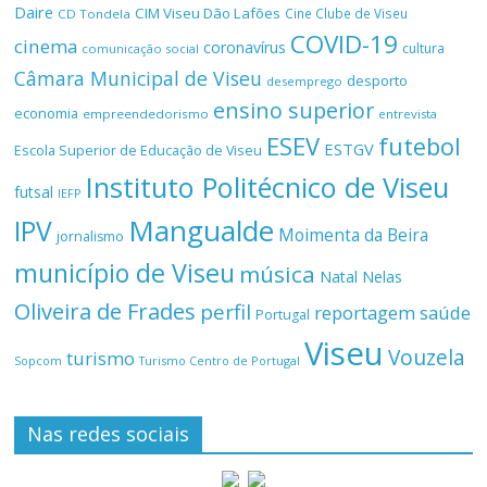
Daire
CIM Viseu Dão Lafões
Cine Clube de Viseu
CD Tondela
COVID-19
cinema
coronavírus
cultura
comunicação social
Câmara Municipal de Viseu
desporto
desemprego
ensino superior
economia
empreendedorismo
entrevista
ESEV
futebol
ESTGV
Escola Superior de Educação de Viseu
Instituto Politécnico de Viseu
futsal
IEFP
Mangualde
IPV
Moimenta da Beira
jornalismo
município de Viseu
música
Natal
Nelas
Oliveira de Frades
perfil
reportagem
saúde
Portugal
Viseu
Vouzela
turismo
Turismo Centro de Portugal
Sopcom
Nas redes sociais