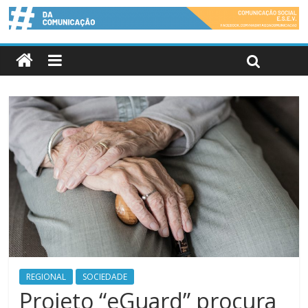
REGIONAL
SOCIEDADE
Projeto “eGuard” procura