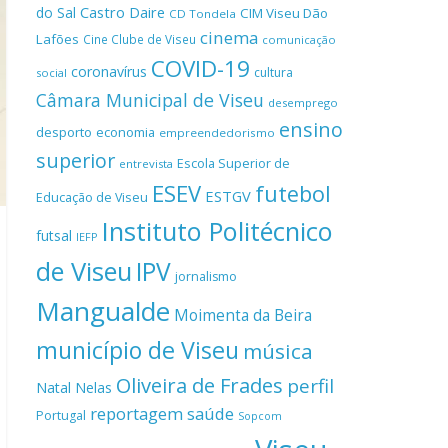
Castro Daire
do Sal
CIM Viseu Dão
CD Tondela
cinema
Lafões
Cine Clube de Viseu
comunicação
COVID-19
coronavírus
cultura
social
Câmara Municipal de Viseu
desemprego
ensino
desporto
economia
empreendedorismo
superior
Escola Superior de
entrevista
ESEV
futebol
ESTGV
Educação de Viseu
Instituto Politécnico
futsal
IEFP
de Viseu
IPV
jornalismo
Mangualde
Moimenta da Beira
município de Viseu
música
Oliveira de Frades
perfil
Natal
Nelas
reportagem
saúde
Portugal
Sopcom