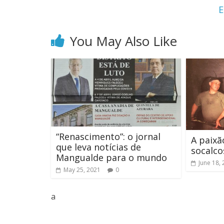
E
You May Also Like
“Renascimento”: o jornal
A paixã
que leva notícias de
socalco
Mangualde para o mundo
June 18,
May 25, 2021
0
a