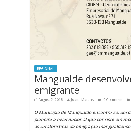
REGIONAL
Mangualde desenvolv
emigrante
August 2, 2018
Joana Martins
0 Comment
O Município de Mangualde encontra-se, desde 
pioneiro a nível nacional que consiste em rec
as caraterísticas da emigração mangualdense