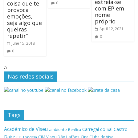
estreia-se
coisa que te
0
com EP em
provoca
nome
emoções,
próprio
seja algo que
queiras
April 12, 2021
repetir”
0
June 15, 2018
0
a
Nas redes sociais
Tags
Académico de Viseu
Castro
Carregal do Sal
ambiente
Benfica
Daire
CIM Viseu Dão Lafões
Cine Clube de Viseu
CD Tondela