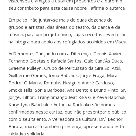
viseenses e amigos a estarem presentes e a darem o
seu contributo para esta causa nobre”, afirma o autarca.
Em palco, irão juntar-se mais de duas dezenas de
grupos e artistas, das áreas do teatro, da dança e da
música, para um projeto único, cujas receitas reverterão
na íntegra para apoio aos refugiados acolhidos em Viseu.
ArDemente, Dançando com a Diferença, Dennis Xavier,
Fernando Giestas e Rafaela Santos, Galo Cant’Às Duas,
Graeme Pulleyn, Grupo de Percussão da Gira Sol Azul,
Guilherme Gomes, Iryna Babchuk, Jorge Fraga, Mara
Pedro, O Marta, Romulus Neagu e André Cardoso,
Smoke Hills, Sónia Barbosa, Ana Bento e Bruno Pinto, Sr.
Jorge, Tilhon, Tranglomango feat Kika G e Yeva Babchuk,
Khrystyna Babchuk e Antonina Rudenko são nomes
confirmados neste cartaz, que irão presentear o público
com o seu talento. A Vereadora da Cultura, Dr.ª Leonor
Barata, marcará também presença, apresentando esta
iniciativa solidária.