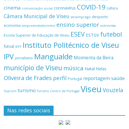
COVID-19
cinema
coronavírus
cultura
comunicação social
Câmara Municipal de Viseu
desporto
desemprego
ensino superior
economia
empreendedorismo
entrevista
ESEV
futebol
ESTGV
Escola Superior de Educação de Viseu
Instituto Politécnico de Viseu
futsal
IEFP
Mangualde
IPV
Moimenta da Beira
jornalismo
município de Viseu
música
Natal
Nelas
Oliveira de Frades
perfil
reportagem
saúde
Portugal
Viseu
Vouzela
turismo
Turismo Centro de Portugal
Sopcom
Nas redes sociais