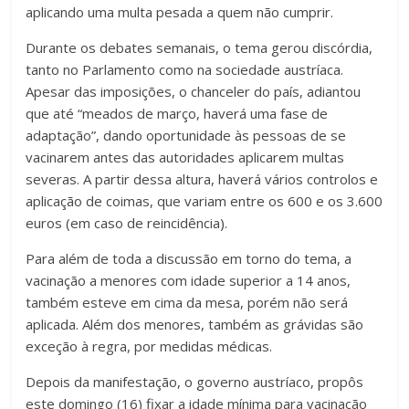
aplicando uma multa pesada a quem não cumprir.
スーパーコピーブランド靴
スーパーコピーブランド
スー
Durante os debates semanais, o tema gerou discórdia,
パーコピーバッグ
tanto no Parlamento como na sociedade austríaca.
スーパーコピーブランド
スーパーコピ
Apesar das imposições, o chanceler do país, adiantou
ーブランド靴
que até “meados de março, haverá uma fase de
adaptação”, dando oportunidade às pessoas de se
vacinarem antes das autoridades aplicarem multas
severas. A partir dessa altura, haverá vários controlos e
aplicação de coimas, que variam entre os 600 e os 3.600
euros (em caso de reincidência).
Para além de toda a discussão em torno do tema, a
vacinação a menores com idade superior a 14 anos,
também esteve em cima da mesa, porém não será
aplicada. Além dos menores, também as grávidas são
exceção à regra, por medidas médicas.
Depois da manifestação, o governo austríaco, propôs
este domingo (16) fixar a idade mínima para vacinação