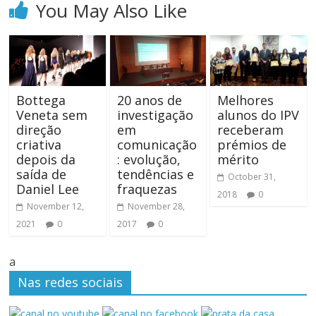
You May Also Like
Bottega
20 anos de
Melhores
Veneta sem
investigação
alunos do IPV
direção
em
receberam
criativa
comunicação
prémios de
depois da
: evolução,
mérito
saída de
tendências e
October 31,
Daniel Lee
fraquezas
2018
0
November 12,
November 28,
2021
0
2017
0
a
Nas redes sociais