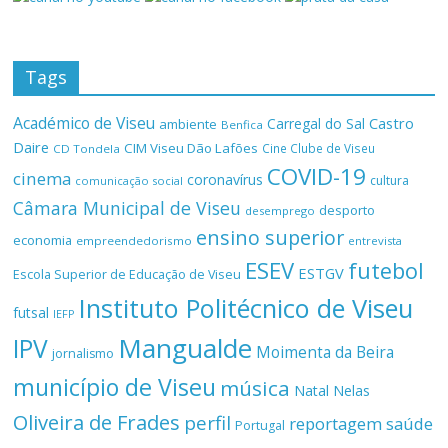
Tags
Académico de Viseu
Castro
Carregal do Sal
ambiente
Benfica
Daire
CIM Viseu Dão Lafões
Cine Clube de Viseu
CD Tondela
COVID-19
cinema
coronavírus
cultura
comunicação social
Câmara Municipal de Viseu
desporto
desemprego
ensino superior
economia
empreendedorismo
entrevista
ESEV
futebol
ESTGV
Escola Superior de Educação de Viseu
Instituto Politécnico de Viseu
futsal
IEFP
Mangualde
IPV
Moimenta da Beira
jornalismo
município de Viseu
música
Natal
Nelas
Oliveira de Frades
perfil
reportagem
saúde
Portugal