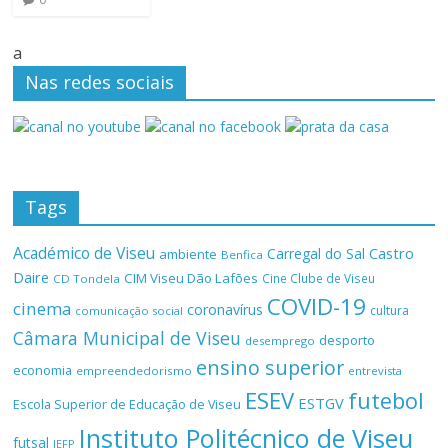
a
Nas redes sociais
Tags
Académico de Viseu
Castro
Carregal do Sal
ambiente
Benfica
Daire
CIM Viseu Dão Lafões
Cine Clube de Viseu
CD Tondela
COVID-19
cinema
coronavírus
cultura
comunicação social
Câmara Municipal de Viseu
desporto
desemprego
ensino superior
economia
empreendedorismo
entrevista
ESEV
futebol
ESTGV
Escola Superior de Educação de Viseu
Instituto Politécnico de Viseu
futsal
IEFP