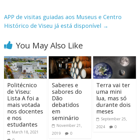
APP de visitas guiadas aos Museus e Centro
Histórico de Viseu já está disponível
→
You May Also Like
Politécnico
Saberes e
Terra vai ter
de Viseu:
sabores do
uma mini
Lista A foi a
Dão
lua, mas só
mais votada
debatidos
durante dois
nos docentes
em
meses
e nos
seminário
September 25,
estudantes
November 21,
2024
0
March 18, 2021
2019
0
0