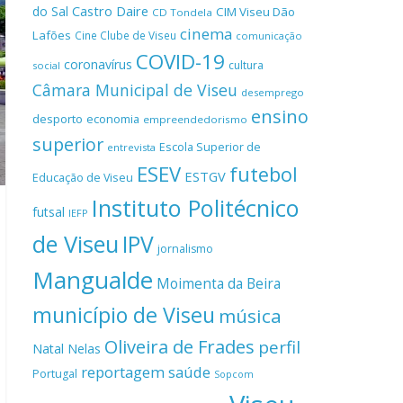
Castro Daire
do Sal
CIM Viseu Dão
CD Tondela
cinema
Lafões
Cine Clube de Viseu
comunicação
COVID-19
coronavírus
cultura
social
Câmara Municipal de Viseu
desemprego
ensino
desporto
economia
empreendedorismo
superior
Escola Superior de
entrevista
ESEV
futebol
ESTGV
Educação de Viseu
Instituto Politécnico
futsal
IEFP
de Viseu
IPV
jornalismo
Mangualde
Moimenta da Beira
município de Viseu
música
Oliveira de Frades
perfil
Natal
Nelas
reportagem
saúde
Portugal
Sopcom