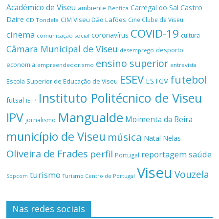
Académico de Viseu
Castro
Carregal do Sal
ambiente
Benfica
Daire
CIM Viseu Dão Lafões
Cine Clube de Viseu
CD Tondela
COVID-19
cinema
coronavírus
cultura
comunicação social
Câmara Municipal de Viseu
desporto
desemprego
ensino superior
economia
empreendedorismo
entrevista
ESEV
futebol
ESTGV
Escola Superior de Educação de Viseu
Instituto Politécnico de Viseu
futsal
IEFP
Mangualde
IPV
Moimenta da Beira
jornalismo
município de Viseu
música
Natal
Nelas
Oliveira de Frades
perfil
reportagem
saúde
Portugal
Viseu
Vouzela
turismo
Turismo Centro de Portugal
Sopcom
Nas redes sociais