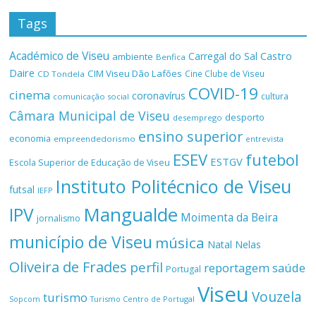
Tags
Académico de Viseu
Castro
Carregal do Sal
ambiente
Benfica
Daire
CIM Viseu Dão Lafões
Cine Clube de Viseu
CD Tondela
COVID-19
cinema
coronavírus
cultura
comunicação social
Câmara Municipal de Viseu
desporto
desemprego
ensino superior
economia
empreendedorismo
entrevista
ESEV
futebol
ESTGV
Escola Superior de Educação de Viseu
Instituto Politécnico de Viseu
futsal
IEFP
Mangualde
IPV
Moimenta da Beira
jornalismo
município de Viseu
música
Natal
Nelas
Oliveira de Frades
perfil
reportagem
saúde
Portugal
Viseu
Vouzela
turismo
Turismo Centro de Portugal
Sopcom