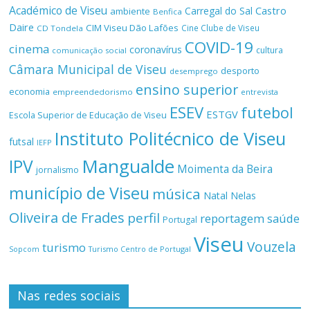
Académico de Viseu
Castro
Carregal do Sal
ambiente
Benfica
Daire
CIM Viseu Dão Lafões
Cine Clube de Viseu
CD Tondela
COVID-19
cinema
coronavírus
cultura
comunicação social
Câmara Municipal de Viseu
desporto
desemprego
ensino superior
economia
empreendedorismo
entrevista
ESEV
futebol
ESTGV
Escola Superior de Educação de Viseu
Instituto Politécnico de Viseu
futsal
IEFP
Mangualde
IPV
Moimenta da Beira
jornalismo
município de Viseu
música
Natal
Nelas
Oliveira de Frades
perfil
reportagem
saúde
Portugal
Viseu
Vouzela
turismo
Turismo Centro de Portugal
Sopcom
Nas redes sociais