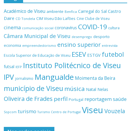
Académico de Viseu
Castro
Carregal do Sal
ambiente
Benfica
Daire
CIM Viseu Dão Lafões
Cine Clube de Viseu
CD Tondela
COVID-19
cinema
coronavírus
cultura
comunicação social
Câmara Municipal de Viseu
desporto
desemprego
ensino superior
economia
empreendedorismo
entrevista
ESEV
futebol
ESTGV
Escola Superior de Educação de Viseu
Instituto Politécnico de Viseu
futsal
IEFP
Mangualde
IPV
Moimenta da Beira
jornalismo
município de Viseu
música
Natal
Nelas
Oliveira de Frades
perfil
reportagem
saúde
Portugal
Viseu
Vouzela
turismo
Turismo Centro de Portugal
Sopcom