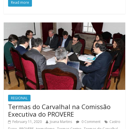
Read more
REGIONAL
Termas do Carvalhal na Comissão
Executiva do PROVERE
February 11, 2020
Joana Martins
0 Comment
Castro
,
,
,
,
Daire
PROVERE
termalismo
Termas Centro
Termas do Carvalhal