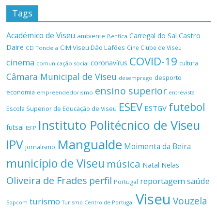
Tags
Académico de Viseu
Castro
Carregal do Sal
ambiente
Benfica
Daire
CIM Viseu Dão Lafões
Cine Clube de Viseu
CD Tondela
COVID-19
cinema
coronavírus
cultura
comunicação social
Câmara Municipal de Viseu
desporto
desemprego
ensino superior
economia
empreendedorismo
entrevista
ESEV
futebol
ESTGV
Escola Superior de Educação de Viseu
Instituto Politécnico de Viseu
futsal
IEFP
Mangualde
IPV
Moimenta da Beira
jornalismo
município de Viseu
música
Natal
Nelas
Oliveira de Frades
perfil
reportagem
saúde
Portugal
Viseu
Vouzela
turismo
Turismo Centro de Portugal
Sopcom