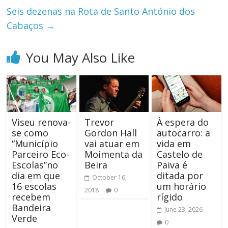
Seis dezenas na Rota de Santo António dos
Cabaços
→
You May Also Like
Viseu renova-
Trevor
À espera do
se como
Gordon Hall
autocarro: a
“Município
vai atuar em
vida em
Parceiro Eco-
Moimenta da
Castelo de
Escolas”no
Beira
Paiva é
dia em que
ditada por
October 16,
16 escolas
um horário
2018
0
recebem
rígido
Bandeira
June 23, 2026
Verde
0