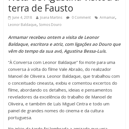
terra de Fausto
,
June 4, 2018
Joana Martins
0 Comment
Armamar
,
Leonor Baldaque
Somos Douro
Armamar recebeu ontem a visita de Leonor
Baldaque, escritora e atriz, com ligações ao Douro que
vêm do tempo da sua avó, Agustina Bessa-Luís.
“À Conversa com Leonor Baldaque” foi mote para uma
conversa à volta do filme Vale Abraão, do realizador
Manoel de Oliveira. Leonor Baldaque, que trabalhou com
o conceituado cineasta, exibiu e comentou excertos do
filme, abordando os detalhes, ideias e pensamentos
reveladores da excelência do trabalho de Manoel de
Oliveira, e também de Luís Miguel Cintra e todo um
painel de grandes nomes do cinema e da cultura
portuguesa.
No início da tarde foi lembrada a amizade que unia