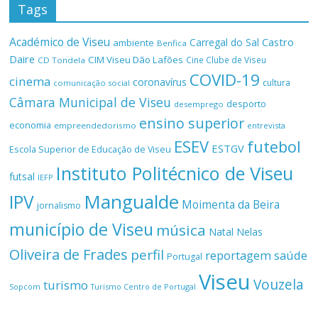
Tags
Académico de Viseu
Castro
Carregal do Sal
ambiente
Benfica
Daire
CIM Viseu Dão Lafões
Cine Clube de Viseu
CD Tondela
COVID-19
cinema
coronavírus
cultura
comunicação social
Câmara Municipal de Viseu
desporto
desemprego
ensino superior
economia
empreendedorismo
entrevista
ESEV
futebol
ESTGV
Escola Superior de Educação de Viseu
Instituto Politécnico de Viseu
futsal
IEFP
Mangualde
IPV
Moimenta da Beira
jornalismo
município de Viseu
música
Natal
Nelas
Oliveira de Frades
perfil
reportagem
saúde
Portugal
Viseu
Vouzela
turismo
Turismo Centro de Portugal
Sopcom