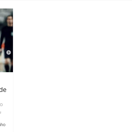
 de
CD
u
nho