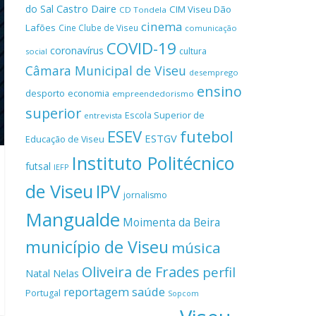
Castro Daire
do Sal
CIM Viseu Dão
CD Tondela
cinema
Lafões
Cine Clube de Viseu
comunicação
COVID-19
coronavírus
cultura
social
Câmara Municipal de Viseu
desemprego
ensino
desporto
economia
empreendedorismo
superior
Escola Superior de
entrevista
ESEV
futebol
ESTGV
Educação de Viseu
Instituto Politécnico
futsal
IEFP
de Viseu
IPV
jornalismo
Mangualde
Moimenta da Beira
município de Viseu
música
Oliveira de Frades
perfil
Natal
Nelas
reportagem
saúde
Portugal
Sopcom