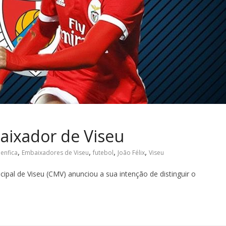
baixador de Viseu
,
,
,
,
enfica
Embaixadores de Viseu
futebol
João Félix
Viseu
ipal de Viseu (CMV) anunciou a sua intenção de distinguir o