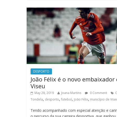
DESPORTO
João Félix é o novo embaixador
Viseu
May 28, 2019
Joana Martins
0 Comment
,
,
,
,
Tondela
desporto
futebol
João Félix
município de Vise
Tendo acompanhado com especial atenção e cari
o percurso da sua carreira desportiva, que ganhou