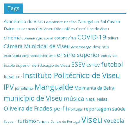
Tags
Académico de Viseu
Castro
Carregal do Sal
ambiente
Benfica
Daire
CIM Viseu Dão Lafões
Cine Clube de Viseu
CD Tondela
COVID-19
cinema
coronavírus
cultura
comunicação social
Câmara Municipal de Viseu
desporto
desemprego
ensino superior
economia
empreendedorismo
entrevista
ESEV
futebol
ESTGV
Escola Superior de Educação de Viseu
Instituto Politécnico de Viseu
futsal
IEFP
Mangualde
IPV
Moimenta da Beira
jornalismo
município de Viseu
música
Natal
Nelas
Oliveira de Frades
perfil
reportagem
saúde
Portugal
Viseu
Vouzela
turismo
Turismo Centro de Portugal
Sopcom