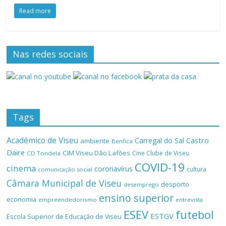
Read more
Nas redes sociais
Tags
Académico de Viseu
Castro
Carregal do Sal
ambiente
Benfica
Daire
CIM Viseu Dão Lafões
Cine Clube de Viseu
CD Tondela
COVID-19
cinema
coronavírus
cultura
comunicação social
Câmara Municipal de Viseu
desporto
desemprego
ensino superior
economia
empreendedorismo
entrevista
ESEV
futebol
ESTGV
Escola Superior de Educação de Viseu