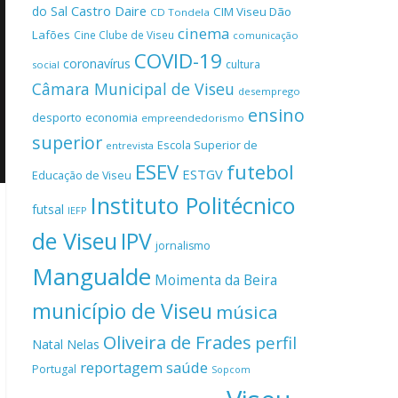
Castro Daire
do Sal
CIM Viseu Dão
CD Tondela
cinema
Lafões
Cine Clube de Viseu
comunicação
COVID-19
coronavírus
cultura
social
Câmara Municipal de Viseu
desemprego
ensino
desporto
economia
empreendedorismo
superior
Escola Superior de
entrevista
ESEV
futebol
ESTGV
Educação de Viseu
Instituto Politécnico
futsal
IEFP
de Viseu
IPV
jornalismo
Mangualde
Moimenta da Beira
município de Viseu
música
Oliveira de Frades
perfil
Natal
Nelas
reportagem
saúde
Portugal
Sopcom