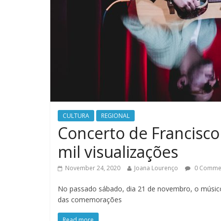
CULTURA
REGIONAL
Concerto de Francisco
mil visualizações
November 24, 2020
Joana Lourenço
0 Comme
No passado sábado, dia 21 de novembro, o músico
das comemorações
Read more