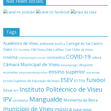
Nas redes sociais
Tags
Académico de Viseu
Castro
Carregal do Sal
ambiente
Benfica
Daire
CIM Viseu Dão Lafões
Cine Clube de Viseu
CD Tondela
COVID-19
cinema
coronavírus
cultura
comunicação social
Câmara Municipal de Viseu
desporto
desemprego
ensino superior
economia
empreendedorismo
entrevista
ESEV
futebol
ESTGV
Escola Superior de Educação de Viseu
Instituto Politécnico de Viseu
futsal
IEFP
Mangualde
IPV
Moimenta da Beira
jornalismo
município de Viseu
música
Natal
Nelas