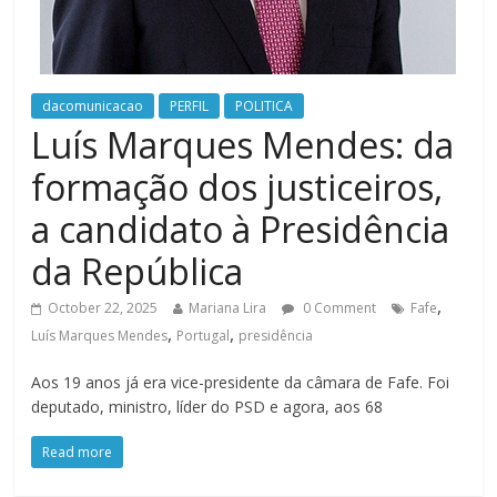
dacomunicacao
PERFIL
POLITICA
Luís Marques Mendes: da
formação dos justiceiros,
a candidato à Presidência
da República
,
October 22, 2025
Mariana Lira
0 Comment
Fafe
,
,
Luís Marques Mendes
Portugal
presidência
Aos 19 anos já era vice-presidente da câmara de Fafe. Foi
deputado, ministro, líder do PSD e agora, aos 68
Read more