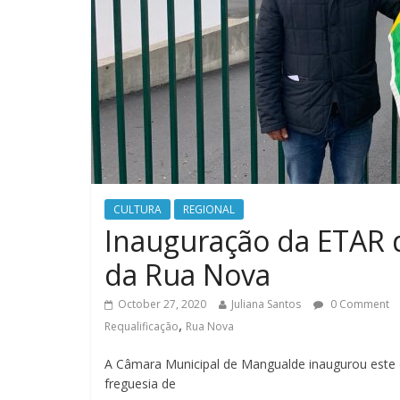
CULTURA
REGIONAL
Inauguração da ETAR d
da Rua Nova
October 27, 2020
Juliana Santos
0 Comment
,
Requalificação
Rua Nova
A Câmara Municipal de Mangualde inaugurou este d
freguesia de