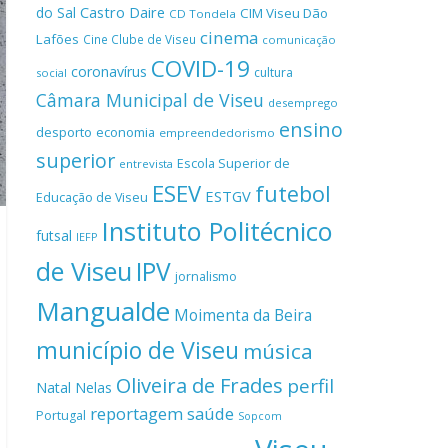
Castro Daire
do Sal
CIM Viseu Dão
CD Tondela
cinema
Lafões
Cine Clube de Viseu
comunicação
COVID-19
coronavírus
cultura
social
Câmara Municipal de Viseu
desemprego
ensino
desporto
economia
empreendedorismo
superior
Escola Superior de
entrevista
ESEV
futebol
ESTGV
Educação de Viseu
Instituto Politécnico
futsal
IEFP
de Viseu
IPV
jornalismo
Mangualde
Moimenta da Beira
município de Viseu
música
Oliveira de Frades
perfil
Natal
Nelas
reportagem
saúde
Portugal
Sopcom