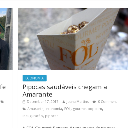
ECONOMIA
fe
Pipocas saudáveis chegam a
Amarante
December 17, 2017
Joana Martins
0 Comment
,
,
,
,
Amarante
economia
FOL
gourmet popcorn
,
inauguração
pipocas
A FOL Gourmet Popcorn é uma marca de pipocas