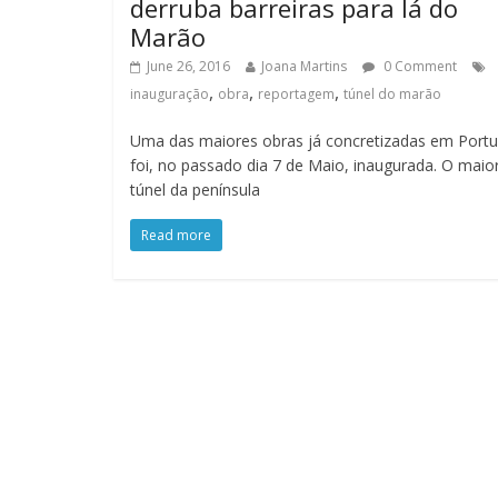
derruba barreiras para lá do
Marão
June 26, 2016
Joana Martins
0 Comment
,
,
,
inauguração
obra
reportagem
túnel do marão
Uma das maiores obras já concretizadas em Portu
foi, no passado dia 7 de Maio, inaugurada. O maio
túnel da península
Read more