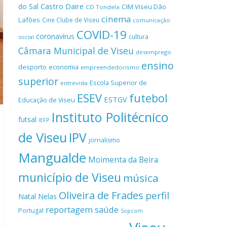
Castro Daire
do Sal
CIM Viseu Dão
CD Tondela
cinema
Lafões
Cine Clube de Viseu
comunicação
COVID-19
coronavírus
cultura
social
Câmara Municipal de Viseu
desemprego
ensino
desporto
economia
empreendedorismo
superior
Escola Superior de
entrevista
ESEV
futebol
ESTGV
Educação de Viseu
Instituto Politécnico
futsal
IEFP
de Viseu
IPV
jornalismo
Mangualde
Moimenta da Beira
município de Viseu
música
Oliveira de Frades
perfil
Natal
Nelas
reportagem
saúde
Portugal
Sopcom