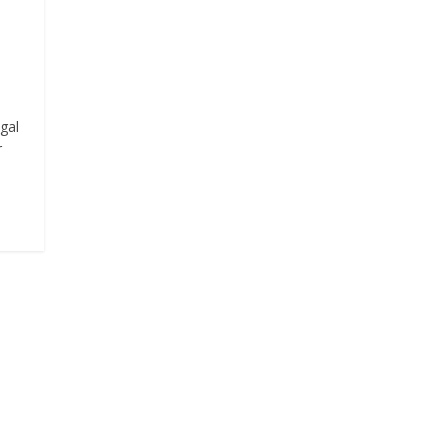
gal
r