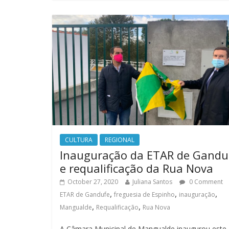
CULTURA
REGIONAL
Inauguração da ETAR de Gandu
e requalificação da Rua Nova
October 27, 2020
Juliana Santos
0 Comment
,
,
,
ETAR de Gandufe
freguesia de Espinho
inauguração
,
,
Mangualde
Requalificação
Rua Nova
A Câmara Municipal de Mangualde inaugurou este