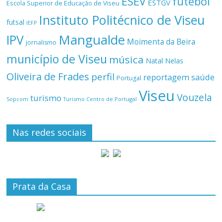
ESEV
futebol
ESTGV
Escola Superior de Educação de Viseu
Instituto Politécnico de Viseu
futsal
IEFP
Mangualde
IPV
Moimenta da Beira
jornalismo
município de Viseu
música
Natal
Nelas
Oliveira de Frades
perfil
reportagem
saúde
Portugal
Viseu
Vouzela
turismo
Turismo Centro de Portugal
Sopcom
Nas redes sociais
Prata da Casa