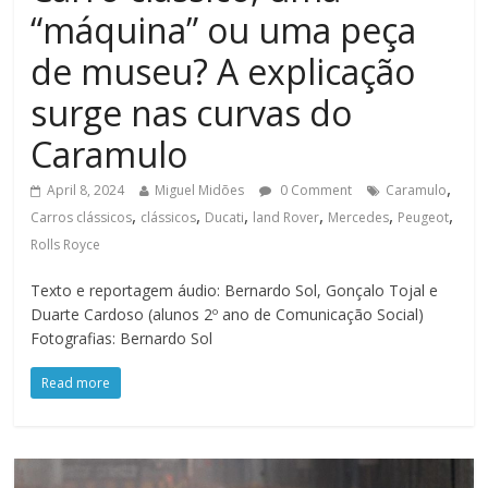
“máquina” ou uma peça
de museu? A explicação
surge nas curvas do
Caramulo
,
April 8, 2024
Miguel Midões
0 Comment
Caramulo
,
,
,
,
,
,
Carros clássicos
clássicos
Ducati
land Rover
Mercedes
Peugeot
Rolls Royce
Texto e reportagem áudio: Bernardo Sol, Gonçalo Tojal e
Duarte Cardoso (alunos 2º ano de Comunicação Social)
Fotografias: Bernardo Sol
Read more