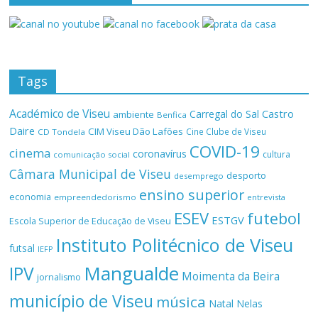
Tags
Académico de Viseu
Castro
Carregal do Sal
ambiente
Benfica
Daire
CIM Viseu Dão Lafões
Cine Clube de Viseu
CD Tondela
COVID-19
cinema
coronavírus
cultura
comunicação social
Câmara Municipal de Viseu
desporto
desemprego
ensino superior
economia
empreendedorismo
entrevista
ESEV
futebol
ESTGV
Escola Superior de Educação de Viseu
Instituto Politécnico de Viseu
futsal
IEFP
Mangualde
IPV
Moimenta da Beira
jornalismo
município de Viseu
música
Natal
Nelas