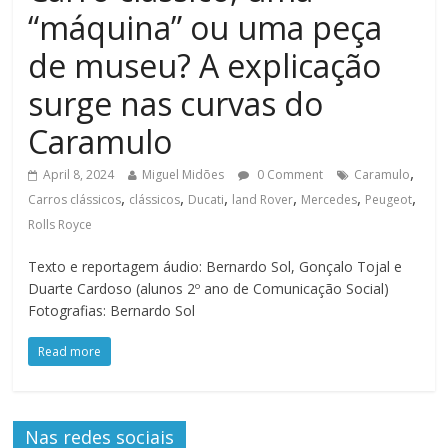
“máquina” ou uma peça
de museu? A explicação
surge nas curvas do
Caramulo
,
April 8, 2024
Miguel Midões
0 Comment
Caramulo
,
,
,
,
,
,
Carros clássicos
clássicos
Ducati
land Rover
Mercedes
Peugeot
Rolls Royce
Texto e reportagem áudio: Bernardo Sol, Gonçalo Tojal e
Duarte Cardoso (alunos 2º ano de Comunicação Social)
Fotografias: Bernardo Sol
Read more
Nas redes sociais