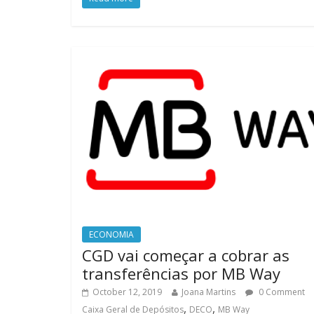
ECONOMIA
CGD vai começar a cobrar as
transferências por MB Way
October 12, 2019
Joana Martins
0 Comment
,
,
Caixa Geral de Depósitos
DECO
MB Way