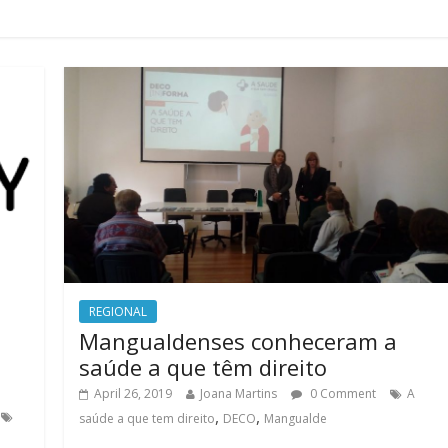
REGIONAL
Mangualdenses conheceram a
saúde a que têm direito
April 26, 2019
Joana Martins
0 Comment
A
,
,
saúde a que tem direito
DECO
Mangualde