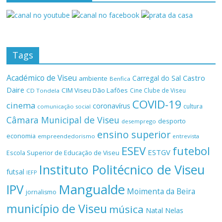
Tags
Académico de Viseu
Castro
Carregal do Sal
ambiente
Benfica
Daire
CIM Viseu Dão Lafões
Cine Clube de Viseu
CD Tondela
COVID-19
cinema
coronavírus
cultura
comunicação social
Câmara Municipal de Viseu
desporto
desemprego
ensino superior
economia
empreendedorismo
entrevista
ESEV
futebol
ESTGV
Escola Superior de Educação de Viseu
Instituto Politécnico de Viseu
futsal
IEFP
Mangualde
IPV
Moimenta da Beira
jornalismo
município de Viseu
música
Natal
Nelas