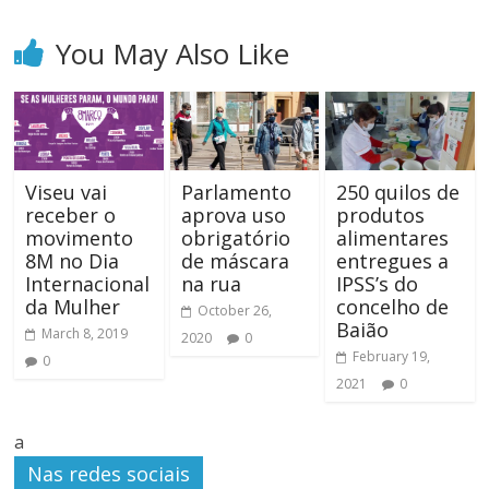
You May Also Like
Viseu vai
Parlamento
250 quilos de
receber o
aprova uso
produtos
movimento
obrigatório
alimentares
8M no Dia
de máscara
entregues a
Internacional
na rua
IPSS’s do
da Mulher
concelho de
October 26,
Baião
March 8, 2019
2020
0
February 19,
0
2021
0
a
Nas redes sociais