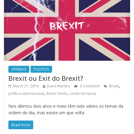
OPINIAO
POLITICA
Brexit ou Exit do Brexit?
,
March 21, 2019
Joana Martins
0 Comment
Brexit
,
,
política internacional
Reino Unido
União Europeia
Nos últimos dois anos e meio têm sido vários os temas da
ordem do dia, mas existe um que volta
Read more