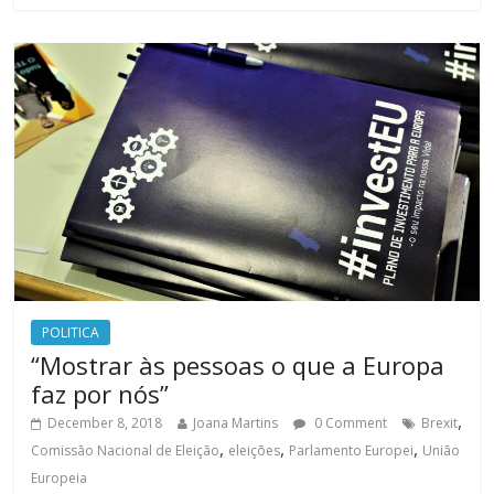
POLITICA
“Mostrar às pessoas o que a Europa
faz por nós”
,
December 8, 2018
Joana Martins
0 Comment
Brexit
,
,
,
Comissão Nacional de Eleição
eleições
Parlamento Europei
União
Europeia