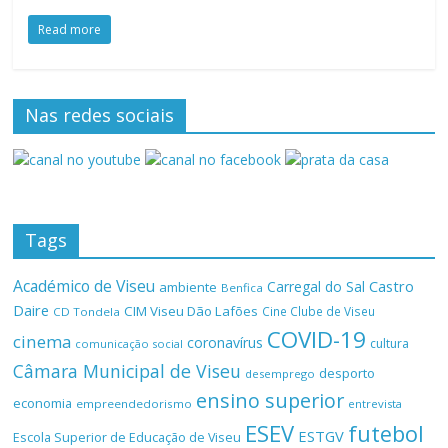
Read more
Nas redes sociais
Tags
Académico de Viseu
Castro
Carregal do Sal
ambiente
Benfica
Daire
CIM Viseu Dão Lafões
Cine Clube de Viseu
CD Tondela
COVID-19
cinema
coronavírus
cultura
comunicação social
Câmara Municipal de Viseu
desporto
desemprego
ensino superior
economia
empreendedorismo
entrevista
ESEV
futebol
ESTGV
Escola Superior de Educação de Viseu