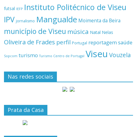
Instituto Politécnico de Viseu
futsal
IEFP
Mangualde
IPV
Moimenta da Beira
jornalismo
município de Viseu
música
Natal
Nelas
Oliveira de Frades
perfil
reportagem
saúde
Portugal
Viseu
Vouzela
turismo
Turismo Centro de Portugal
Sopcom
Nas redes sociais
Prata da Casa