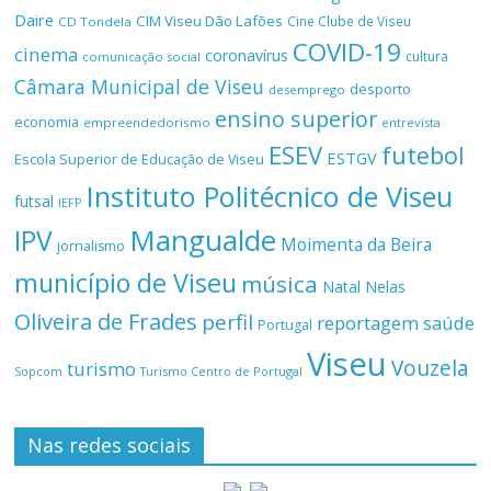
Daire
CIM Viseu Dão Lafões
Cine Clube de Viseu
CD Tondela
COVID-19
cinema
coronavírus
cultura
comunicação social
Câmara Municipal de Viseu
desporto
desemprego
ensino superior
economia
empreendedorismo
entrevista
ESEV
futebol
ESTGV
Escola Superior de Educação de Viseu
Instituto Politécnico de Viseu
futsal
IEFP
Mangualde
IPV
Moimenta da Beira
jornalismo
município de Viseu
música
Natal
Nelas
Oliveira de Frades
perfil
reportagem
saúde
Portugal
Viseu
Vouzela
turismo
Turismo Centro de Portugal
Sopcom
Nas redes sociais