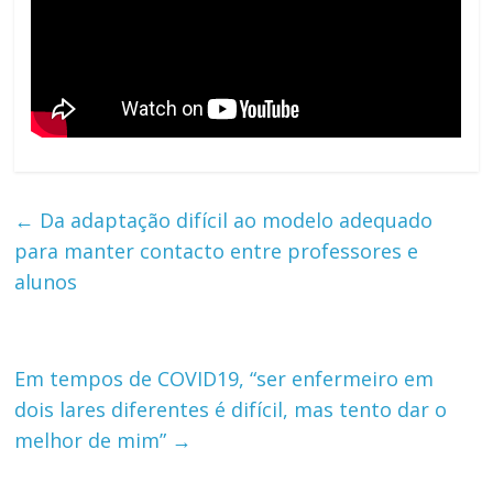
←
Da adaptação difícil ao modelo adequado
para manter contacto entre professores e
alunos
Em tempos de COVID19, “ser enfermeiro em
dois lares diferentes é difícil, mas tento dar o
melhor de mim”
→