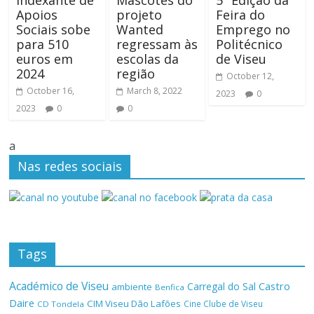
Indexante de
Mascotes do
5ª Edição da
Apoios
projeto
Feira do
Sociais sobe
Wanted
Emprego no
para 510
regressam às
Politécnico
euros em
escolas da
de Viseu
2024
região
October 12,
October 16,
March 8, 2022
2023
0
2023
0
0
a
Nas redes sociais
Tags
Académico de Viseu
Castro
Carregal do Sal
ambiente
Benfica
Daire
CIM Viseu Dão Lafões
Cine Clube de Viseu
CD Tondela