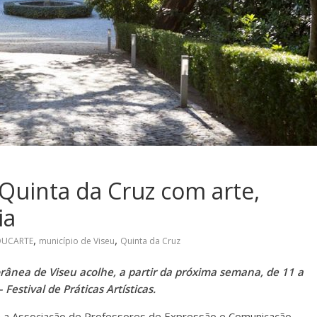
Quinta da Cruz com arte,
ia
,
,
DUCARTE
município de Viseu
Quinta da Cruz
ânea de Viseu acolhe, a partir da próxima semana, de 11 a
estival de Práticas Artísticas.
om a Associação de Professores de Expressão e Comunicação