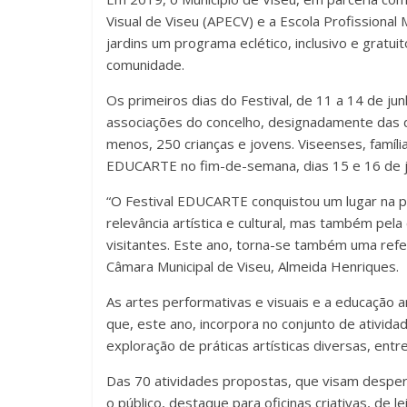
Visual de Viseu (APECV) e a Escola Profissional
jardins um programa eclético, inclusivo e gratui
comunidade.
Os primeiros dias do Festival, de 11 a 14 de j
associações do concelho, designadamente das de 
menos, 250 crianças e jovens. Viseenses, família
EDUCARTE no fim-de-semana, dias 15 e 16 de j
“O Festival EDUCARTE conquistou um lugar na p
relevância artística e cultural, mas também pel
visitantes. Este ano, torna-se também uma refer
Câmara Municipal de Viseu, Almeida Henriques.
As artes performativas e visuais e a educação
que, este ano, incorpora no conjunto de ativid
exploração de práticas artísticas diversas, entre 
Das 70 atividades propostas, que visam despert
o público, destaque para oficinas criativas, de le