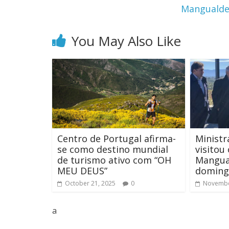
Mangualde 
You May Also Like
Centro de Portugal afirma-
Ministr
se como destino mundial
visitou
de turismo ativo com “OH
Mangua
MEU DEUS”
doming
October 21, 2025
0
Novembe
a