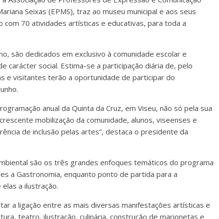
 Mariana Seixas (EPMS), traz ao museu municipal e aos seus
to com 70 atividades artísticas e educativas, para toda a
unho, são dedicados em exclusivo à comunidade escolar e
carácter social. Estima-se a participação diária de, pelo
s e visitantes terão a oportunidade de participar do
unho.
rogramação anual da Quinta da Cruz, em Viseu, não só pela sua
a crescente mobilização da comunidade, alunos, viseenses e
ência de inclusão pelas artes”, destaca o presidente da
 ambiental são os três grandes enfoques temáticos do programa
ades a Gastronomia, enquanto ponto de partida para a
elas a ilustração.
ar a ligação entre as mais diversas manifestações artísticas e
itura, teatro, ilustração, culinária, construção de marionetas e