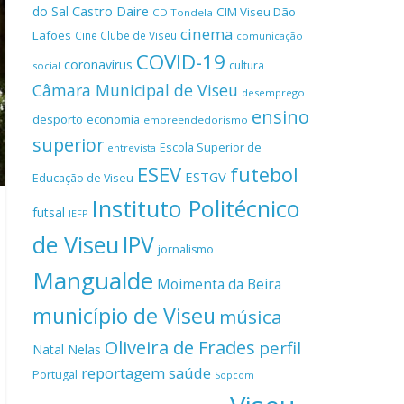
Castro Daire
do Sal
CIM Viseu Dão
CD Tondela
cinema
Lafões
Cine Clube de Viseu
comunicação
COVID-19
coronavírus
cultura
social
Câmara Municipal de Viseu
desemprego
ensino
desporto
economia
empreendedorismo
superior
Escola Superior de
entrevista
ESEV
futebol
ESTGV
Educação de Viseu
Instituto Politécnico
futsal
IEFP
de Viseu
IPV
jornalismo
Mangualde
Moimenta da Beira
município de Viseu
música
Oliveira de Frades
perfil
Natal
Nelas
reportagem
saúde
Portugal
Sopcom