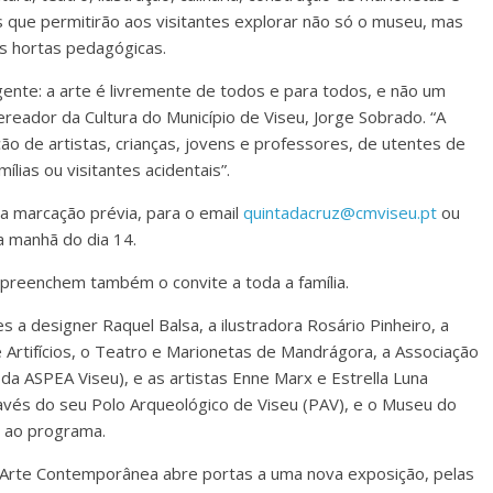
 que permitirão aos visitantes explorar não só o museu, mas
 hortas pedagógicas.
ente: a arte é livremente de todos e para todos, e não um
vereador da Cultura do Município de Viseu, Jorge Sobrado. “A
ão de artistas, crianças, jovens e professores, de utentes de
ílias ou visitantes acidentais”.
 a marcação prévia, para o email
quintadacruz@cmviseu.pt
ou
a manhã do dia 14.
 preenchem também o convite a toda a família.
 a designer Raquel Balsa, a ilustradora Rosário Pinheiro, a
e Artifícios, o Teatro e Marionetas de Mandrágora, a Associação
 da ASPEA Viseu), e as artistas Enne Marx e Estrella Luna
avés do seu Polo Arqueológico de Viseu (PAV), e o Museu do
 ao programa.
 Arte Contemporânea abre portas a uma nova exposição, pelas