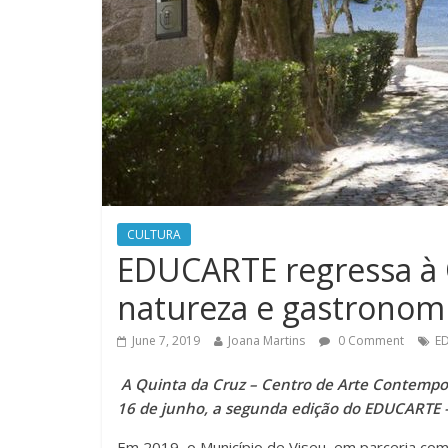
CULTURA
EDUCARTE regressa à 
natureza e gastronom
June 7, 2019
Joana Martins
0 Comment
E
A Quinta da Cruz – Centro de Arte Contempor
16 de junho, a segunda edição do EDUCARTE – F
Em 2019, o Município de Viseu, em parceria c