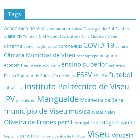
Tags
Académico de Viseu
Castro
Carregal do Sal
ambiente
Benfica
Daire
CIM Viseu Dão Lafões
Cine Clube de Viseu
CD Tondela
COVID-19
cinema
coronavírus
cultura
comunicação social
Câmara Municipal de Viseu
desporto
desemprego
ensino superior
economia
empreendedorismo
entrevista
ESEV
futebol
ESTGV
Escola Superior de Educação de Viseu
Instituto Politécnico de Viseu
futsal
IEFP
Mangualde
IPV
Moimenta da Beira
jornalismo
município de Viseu
música
Natal
Nelas
Oliveira de Frades
perfil
reportagem
saúde
Portugal
Viseu
Vouzela
turismo
Turismo Centro de Portugal
Sopcom