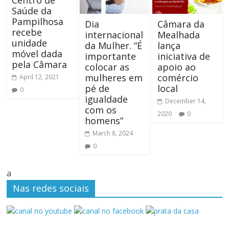
Centro de
Saúde da
Pampilhosa
Dia
Câmara da
recebe
internacional
Mealhada
unidade
da Mulher. “É
lança
móvel dada
importante
iniciativa de
pela Câmara
colocar as
apoio ao
mulheres em
comércio
April 12, 2021
pé de
local
0
igualdade
December 14,
com os
2020
0
homens”
March 8, 2024
0
a
Nas redes sociais