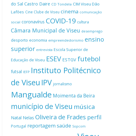
Castro Daire
do Sal
CIM Viseu Dão
CD Tondela
cinema
Lafões
Cine Clube de Viseu
comunicação
COVID-19
coronavírus
cultura
social
Câmara Municipal de Viseu
desemprego
ensino
desporto
economia
empreendedorismo
superior
Escola Superior de
entrevista
ESEV
futebol
ESTGV
Educação de Viseu
Instituto Politécnico
futsal
IEFP
de Viseu
IPV
jornalismo
Mangualde
Moimenta da Beira
município de Viseu
música
Oliveira de Frades
perfil
Natal
Nelas
reportagem
saúde
Portugal
Sopcom