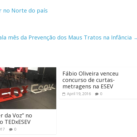
r no Norte do país
nala mês da Prevenção dos Maus Tratos na Infância
Fábio Oliveira venceu
concurso de curtas-
metragens na ESEV
April 19, 2016
0
r da Voz” no
ro TEDxESEV
017
0