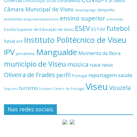
cinema
coronavírus
cultura
comunicação social
Câmara Municipal de Viseu
desporto
desemprego
ensino superior
economia
empreendedorismo
entrevista
ESEV
futebol
ESTGV
Escola Superior de Educação de Viseu
Instituto Politécnico de Viseu
futsal
IEFP
Mangualde
IPV
Moimenta da Beira
jornalismo
município de Viseu
música
Natal
Nelas
Oliveira de Frades
perfil
reportagem
saúde
Portugal
Viseu
Vouzela
turismo
Turismo Centro de Portugal
Sopcom
Nas redes sociais