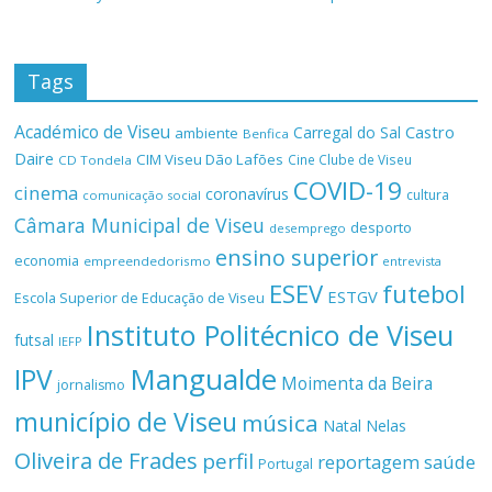
Tags
Académico de Viseu
Castro
Carregal do Sal
ambiente
Benfica
Daire
CIM Viseu Dão Lafões
Cine Clube de Viseu
CD Tondela
COVID-19
cinema
coronavírus
cultura
comunicação social
Câmara Municipal de Viseu
desporto
desemprego
ensino superior
economia
empreendedorismo
entrevista
ESEV
futebol
ESTGV
Escola Superior de Educação de Viseu
Instituto Politécnico de Viseu
futsal
IEFP
Mangualde
IPV
Moimenta da Beira
jornalismo
município de Viseu
música
Natal
Nelas
Oliveira de Frades
perfil
reportagem
saúde
Portugal