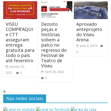
VISEU
Dezoito
Aprovado
COMPR’AQUI
peças e
anteprojeto
e CTT
histórias
do Viseu
asseguram
sobem a
Arena
entrega
palco no
June 4, 2019
gratuita para
regresso do
0
todo o país
Festival de
até fevereiro
Teatro de
Viseu
January 25,
April 28, 2022
2021
0
0
a
Nas redes sociais