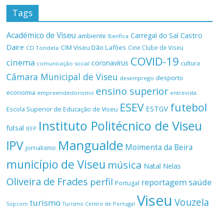
Tags
Académico de Viseu
Castro
Carregal do Sal
ambiente
Benfica
Daire
CIM Viseu Dão Lafões
Cine Clube de Viseu
CD Tondela
COVID-19
cinema
coronavírus
cultura
comunicação social
Câmara Municipal de Viseu
desporto
desemprego
ensino superior
economia
empreendedorismo
entrevista
ESEV
futebol
ESTGV
Escola Superior de Educação de Viseu
Instituto Politécnico de Viseu
futsal
IEFP
Mangualde
IPV
Moimenta da Beira
jornalismo
município de Viseu
música
Natal
Nelas
Oliveira de Frades
perfil
reportagem
saúde
Portugal
Viseu
Vouzela
turismo
Turismo Centro de Portugal
Sopcom