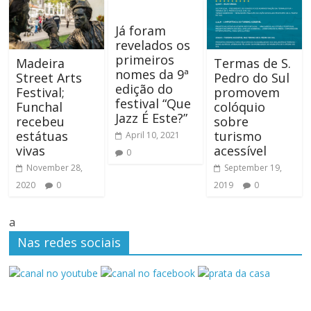
Já foram
revelados os
primeiros
Madeira
Termas de S.
nomes da 9ª
Street Arts
Pedro do Sul
edição do
Festival;
promovem
festival “Que
Funchal
colóquio
Jazz É Este?”
recebeu
sobre
estátuas
turismo
April 10, 2021
vivas
acessível
0
November 28,
September 19,
2020
0
2019
0
a
Nas redes sociais