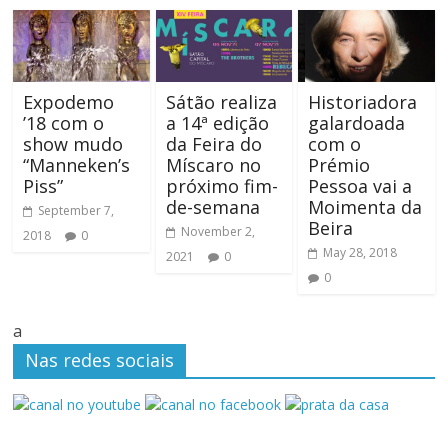
Expodemo
Sátão realiza
Historiadora
’18 com o
a 14ª edição
galardoada
show mudo
da Feira do
com o
“Manneken’s
Míscaro no
Prémio
Piss”
próximo fim-
Pessoa vai a
de-semana
Moimenta da
September 7,
Beira
November 2,
2018
0
May 28, 2018
2021
0
0
a
Nas redes sociais