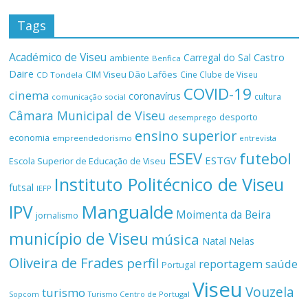
Tags
Académico de Viseu
Castro
Carregal do Sal
ambiente
Benfica
Daire
CIM Viseu Dão Lafões
Cine Clube de Viseu
CD Tondela
COVID-19
cinema
coronavírus
cultura
comunicação social
Câmara Municipal de Viseu
desporto
desemprego
ensino superior
economia
empreendedorismo
entrevista
ESEV
futebol
ESTGV
Escola Superior de Educação de Viseu
Instituto Politécnico de Viseu
futsal
IEFP
Mangualde
IPV
Moimenta da Beira
jornalismo
município de Viseu
música
Natal
Nelas
Oliveira de Frades
perfil
reportagem
saúde
Portugal
Viseu
Vouzela
turismo
Turismo Centro de Portugal
Sopcom