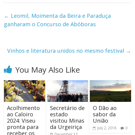
←
Leomil, Moimenta da Beira e Paraduça
ganharam o Concurso de Abóboras
Vinhos e literatura unidos no mesmo festival
→
You May Also Like
Acolhimento
Secretário de
O Dão ao
ao Caloiro
estado
sabor da
2024: Viseu
visitou Minas
União
pronta para
da Urgeiriça
July 2, 2018
0
receber os
December 17,