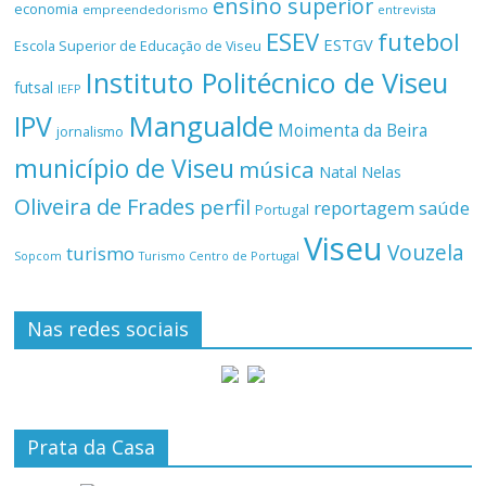
ensino superior
economia
empreendedorismo
entrevista
ESEV
futebol
ESTGV
Escola Superior de Educação de Viseu
Instituto Politécnico de Viseu
futsal
IEFP
Mangualde
IPV
Moimenta da Beira
jornalismo
município de Viseu
música
Natal
Nelas
Oliveira de Frades
perfil
reportagem
saúde
Portugal
Viseu
Vouzela
turismo
Turismo Centro de Portugal
Sopcom
Nas redes sociais
Prata da Casa