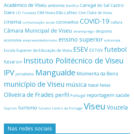
Académico de Viseu
Castro
Carregal do Sal
ambiente
Benfica
Daire
CIM Viseu Dão Lafões
Cine Clube de Viseu
CD Tondela
COVID-19
cinema
coronavírus
cultura
comunicação social
Câmara Municipal de Viseu
desporto
desemprego
ensino superior
economia
empreendedorismo
entrevista
ESEV
futebol
ESTGV
Escola Superior de Educação de Viseu
Instituto Politécnico de Viseu
futsal
IEFP
Mangualde
IPV
Moimenta da Beira
jornalismo
município de Viseu
música
Natal
Nelas
Oliveira de Frades
perfil
reportagem
saúde
Portugal
Viseu
Vouzela
turismo
Turismo Centro de Portugal
Sopcom
Nas redes sociais