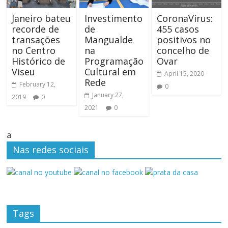
Janeiro bateu
Investimento
CoronaVírus:
recorde de
de
455 casos
transações
Mangualde
positivos no
no Centro
na
concelho de
Histórico de
Programação
Ovar
Viseu
Cultural em
April 15, 2020
Rede
February 12,
0
January 27,
2019
0
2021
0
a
Nas redes sociais
Tags