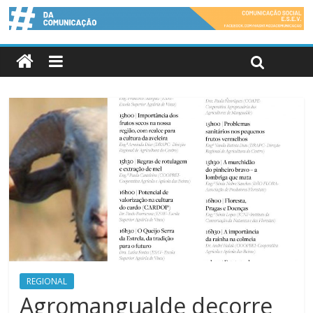
REGIONAL
Agromangualde decorre