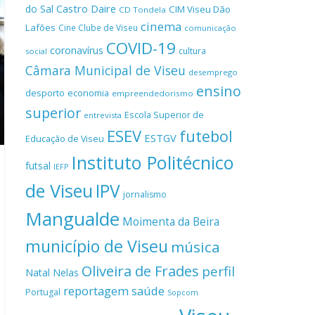
Castro Daire
do Sal
CIM Viseu Dão
CD Tondela
cinema
Lafões
Cine Clube de Viseu
comunicação
COVID-19
coronavírus
cultura
social
Câmara Municipal de Viseu
desemprego
ensino
desporto
economia
empreendedorismo
superior
Escola Superior de
entrevista
ESEV
futebol
ESTGV
Educação de Viseu
Instituto Politécnico
futsal
IEFP
de Viseu
IPV
jornalismo
Mangualde
Moimenta da Beira
município de Viseu
música
Oliveira de Frades
perfil
Natal
Nelas
reportagem
saúde
Portugal
Sopcom