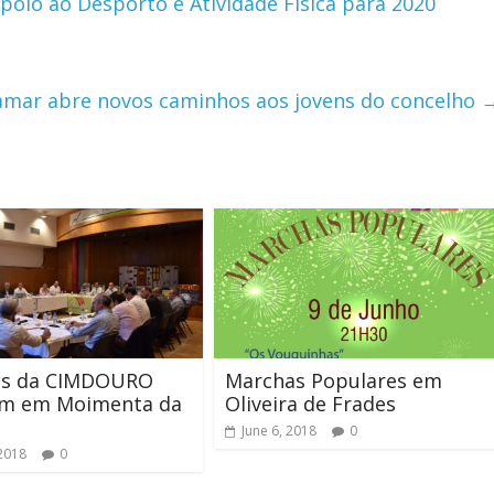
oio ao Desporto e Atividade Física para 2020
mar abre novos caminhos aos jovens do concelho
as da CIMDOURO
Marchas Populares em
am em Moimenta da
Oliveira de Frades
June 6, 2018
0
 2018
0