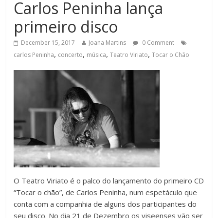
Carlos Peninha lança
primeiro disco
December 15, 2017
Joana Martins
0 Comment
,
,
,
,
carlos Peninha
concerto
música
Teatro Viriato
Tocar o Chão
O Teatro Viriato é o palco do lançamento do primeiro CD
“Tocar o chão”, de Carlos Peninha, num espetáculo que
conta com a companhia de alguns dos participantes do
seu disco. No dia 21 de Dezembro os viseenses vão ser