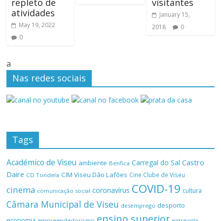
repleto de
visitantes
atividades
January 15,
May 19, 2022
2018
0
0
a
Nas redes sociais
Tags
Académico de Viseu
Castro
Carregal do Sal
ambiente
Benfica
Daire
CIM Viseu Dão Lafões
Cine Clube de Viseu
CD Tondela
COVID-19
cinema
coronavírus
cultura
comunicação social
Câmara Municipal de Viseu
desporto
desemprego
ensino superior
economia
empreendedorismo
entrevista