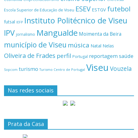
ESEV
futebol
ESTGV
Escola Superior de Educação de Viseu
Instituto Politécnico de Viseu
futsal
IEFP
Mangualde
IPV
Moimenta da Beira
jornalismo
município de Viseu
música
Natal
Nelas
Oliveira de Frades
perfil
reportagem
saúde
Portugal
Viseu
Vouzela
turismo
Turismo Centro de Portugal
Sopcom
Nas redes sociais
Prata da Casa