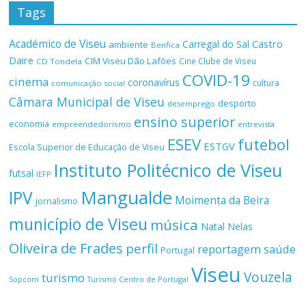
Tags
Académico de Viseu
Castro
Carregal do Sal
ambiente
Benfica
Daire
CIM Viseu Dão Lafões
Cine Clube de Viseu
CD Tondela
COVID-19
cinema
coronavírus
cultura
comunicação social
Câmara Municipal de Viseu
desporto
desemprego
ensino superior
economia
empreendedorismo
entrevista
ESEV
futebol
ESTGV
Escola Superior de Educação de Viseu
Instituto Politécnico de Viseu
futsal
IEFP
Mangualde
IPV
Moimenta da Beira
jornalismo
município de Viseu
música
Natal
Nelas
Oliveira de Frades
perfil
reportagem
saúde
Portugal
Viseu
Vouzela
turismo
Turismo Centro de Portugal
Sopcom