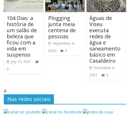
104 Dias: a
Plogging
Águas de
história de
junta meia
Viseu
um salão de
centena de
executa
beleza que
pessoas
redes de
ficou com a
água e
September 4,
vida em
saneamento
2020
0
suspenso
básico em
Casaldeiro
July 13, 2021
December 9,
0
2021
0
a
Nas redes sociais